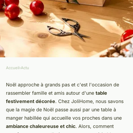
Accueil
›
Actu
ACTU
Comment décorer sa table à
Noël approche à grands pas et c'est l'occasion de
rassembler famille et amis autour d'une
table
manger pour Noël?
festivement décorée
. Chez JoliHome, nous savons
que la magie de Noël passe aussi par une table à
admin
•
11 février 2024
•
3 min de lecture
manger habillée qui accueille vos proches dans une
ambiance chaleureuse et chic
. Alors, comment