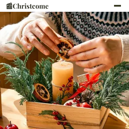
📰
Christcome