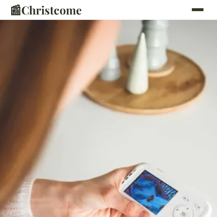
📰
Christcome