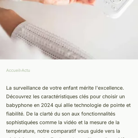
Accueil
›
Actu
ACTU
Guide d'achat : trouvez le
La surveillance de votre enfant mérite l'excellence.
Découvrez les caractéristiques clés pour choisir un
meilleur babyphone en 2024
babyphone en 2024 qui allie technologie de pointe et
fiabilité. De la clarté du son aux fonctionnalités
admin
•
10 avril 2024
•
2 min de lecture
sophistiquées comme la vidéo et la mesure de la
température, notre comparatif vous guide vers la