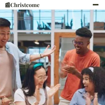
📰
Christcome