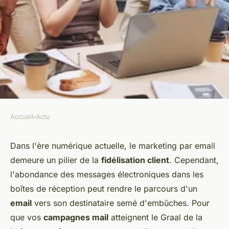
Accueil
›
Actu
ACTU
Quelles mesures prendre pour
Dans l'ère numérique actuelle, le marketing par email
demeure un pilier de la
fidélisation client
. Cependant,
garantir la délivrabilité des
l'abondance des messages électroniques dans les
emails de fidélisation?
boîtes de réception peut rendre le parcours d'un
email
vers son destinataire semé d'embûches. Pour
admin
•
22 janvier 2024
•
2 min de lecture
que vos
campagnes mail
atteignent le Graal de la