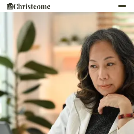
📰
Christcome