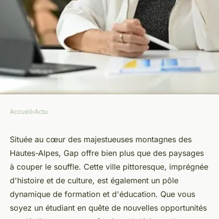
Accueil
›
Actu
ACTU
Explorez les formations
Située au cœur des majestueuses montagnes des
Hautes-Alpes, Gap offre bien plus que des paysages
disponibles à Gap : Un monde
à couper le souffle. Cette ville pittoresque, imprégnée
de possibilités
d'histoire et de culture, est également un pôle
dynamique de formation et d'éducation. Que vous
admin
•
8 mars 2024
•
3 min de lecture
soyez un étudiant en quête de nouvelles opportunités