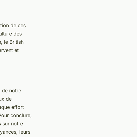
ation de ces
ulture des
 le British
rvent et
n de notre
aux de
aque effort
Pour conclure,
 sur notre
oyances, leurs