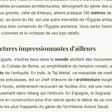
tables prouesses architecturales, témoignent du génie des 
lus grande, celle de Khéops, atteint presque 140
mètres
de 
, au bord du Nil, est une autre merveille de l’Égypte antique
lus bien conservés de l’Égypte ancienne. Vous serez fascin
colonnes et la richesse de ses bas-reliefs.
ectures impressionnantes d’ailleurs
’Égypte, d’autres lieux dans le
monde
abritent des monument
ie, le Colisée de Rome, un amphithéâtre de l’empire romain, e
ts
de l’antiquité. En Inde, le Taj Mahal, ce mausolée de mar
res précieuses, est un chef-d’œuvre de l’
architecture
mogho
e Kyoto, entièrement recouvert de feuilles d’or, est une merv
usement dans l’étang qui l’entoure. En Espagne, la Sagrada
e en construction plus d’un siècle après le début de sa cons
s les plus frappants du génie de l’architecte Antoni Gaudi.