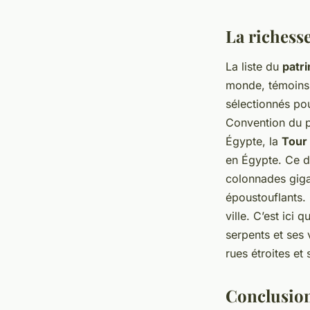
La richess
La liste du
patr
monde, témoins d
sélectionnés pou
Convention du p
Égypte, la
Tour 
en Égypte. Ce de
colonnades giga
époustouflants. 
ville. C’est ici
serpents et ses 
rues étroites et
Conclusion