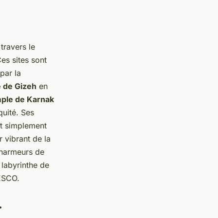
travers le
Ces sites sont
par la
 de Gizeh
en
ple de Karnak
quité. Ses
nt simplement
 vibrant de la
 charmeurs de
 labyrinthe de
NESCO.
r