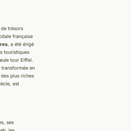
de trésors
pitale française
res
, a été érigé
es touristiques
ule tour Eiffel.
 transformée en
 des plus riches
ècle, est
es, ses
eh, les