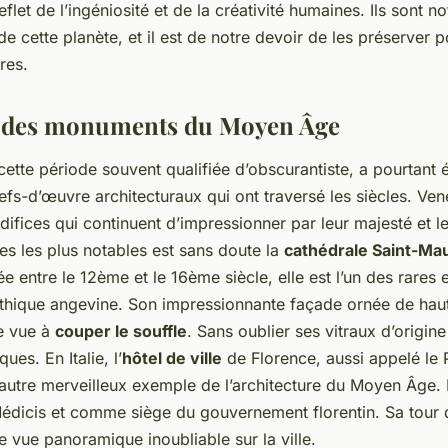
 reflet de l’ingéniosité et de la créativité humaines. Ils sont n
de cette planète, et il est de notre devoir de les préserver p
res.
é des monuments du Moyen Âge
tte période souvent qualifiée d’obscurantiste, a pourtant 
efs-d’œuvre architecturaux qui ont traversé les siècles. Ve
ifices qui continuent d’impressionner par leur majesté et l
es les plus notables est sans doute la
cathédrale Saint-Ma
ée entre le 12ème et le 16ème siècle, elle est l’un des rare
othique angevine. Son impressionnante façade ornée de hauts
ne vue à
couper le souffle
. Sans oublier ses vitraux d’origin
ues. En Italie, l’
hôtel de ville
de Florence, aussi appelé le
 autre merveilleux exemple de l’architecture du Moyen Âge. 
édicis et comme siège du gouvernement florentin. Sa tour
e vue panoramique inoubliable sur la ville.