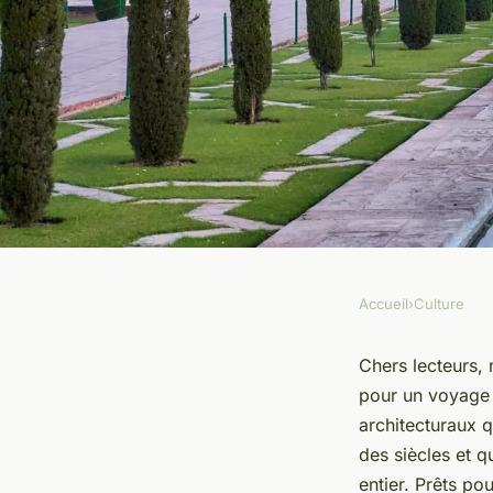
Accueil
›
Culture
CULTURE
Les monuments arch
Chers lecteurs,
pour un voyage 
anciens à couper le 
architecturaux q
des siècles et q
entier. Prêts po