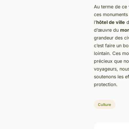
Au terme de ce v
ces monuments q
l’
hôtel de ville
d
d’œuvre du
mon
grandeur des civi
c’est faire un 
lointain. Ces m
précieux que nou
voyageurs, nous 
soutenons les e
protection.
Culture