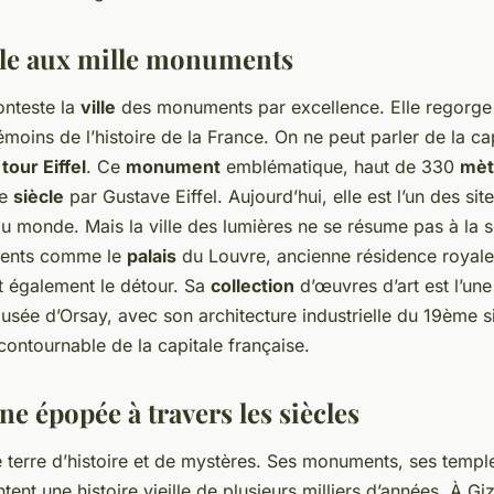
ille aux mille monuments
onteste la
ville
des monuments par excellence. Elle regorge 
émoins de l’histoire de la France. On ne peut parler de la ca
a
tour Eiffel
. Ce
monument
emblématique, haut de 330
mèt
me
siècle
par Gustave Eiffel. Aujourd’hui, elle est l’un des sit
 au monde. Mais la ville des lumières ne se résume pas à la se
ments comme le
palais
du Louvre, ancienne résidence royale
nt également le détour. Sa
collection
d’œuvres d’art est l’une
sée d’Orsay, avec son architecture industrielle du 19ème si
ontournable de la capitale française.
ne épopée à travers les siècles
 terre d’histoire et de mystères. Ses monuments, ses templ
ent une histoire vieille de plusieurs milliers d’années. À Giz