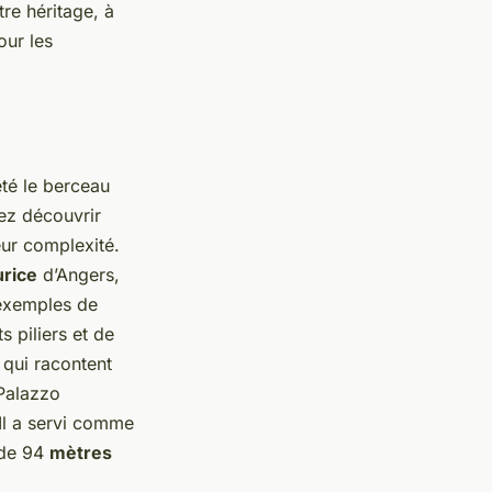
otre héritage, à
our les
été le berceau
nez découvrir
eur complexité.
urice
d’Angers,
s exemples de
 piliers et de
e qui racontent
 Palazzo
Il a servi comme
 de 94
mètres