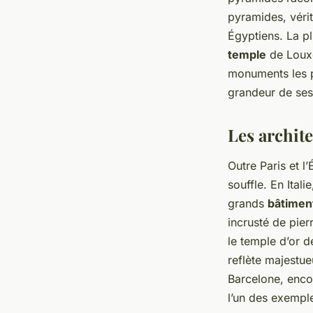
pyramides, véri
Égyptiens. La p
temple
de Louxor
monuments les p
grandeur de ses 
Les archit
Outre Paris et l
souffle. En Ital
grands
bâtimen
incrusté de pier
le temple d’or d
reflète majestue
Barcelone, encor
l’un des exemple