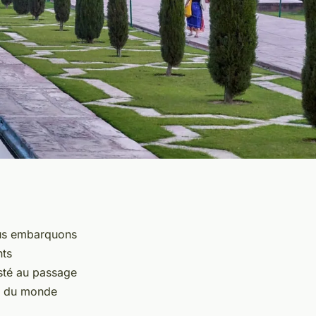
Nous embarquons
nts
isté au passage
rs du monde