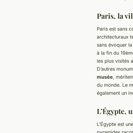
admin
•
14 septembre 2023
•
5 min de lecture
Paris, la v
Paris est sans c
architecturaux t
sans évoquer l
à la fin du 19è
les plus visités
D’autres monu
musée
, mérite
du monde. Le mu
également un inc
L’Égypte, u
L’Égypte est une
pyramides racont