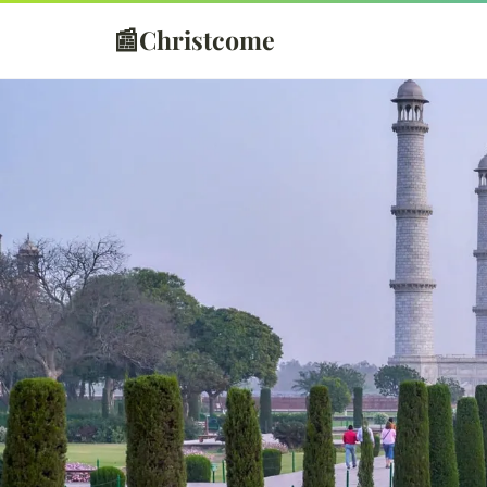
📰
Christcome