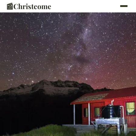
📰
Christcome