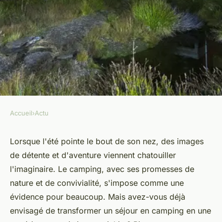
Accueil
›
Actu
ACTU
Tirez profit des activités extra
Lorsque l'été pointe le bout de son nez, des images
de détente et d'aventure viennent chatouiller
proposées en camping à Puy
l'imaginaire. Le camping, avec ses promesses de
du Fou.
nature et de convivialité, s'impose comme une
évidence pour beaucoup. Mais avez-vous déjà
admin
•
19 janvier 2024
•
2 min de lecture
envisagé de transformer un séjour en camping en une