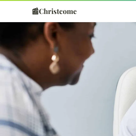
📰
Christcome