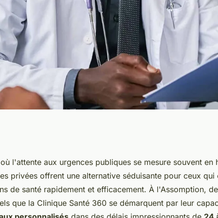
es privées à
ù l'attente aux urgences publiques se mesure souvent en h
ques privées offrent une alternative séduisante pour ceux qui
elles les soins de
ins de santé rapidement et efficacement. À l'Assomption, d
els que la Clinique Santé 360 se démarquent par leur capaci
aux personnalisés
dans des délais impressionnants de
24 