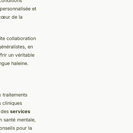
conditions
personnalisée et
cœur de la
ite collaboration
énéralistes, en
frir un véritable
ngue haleine.
 traitements
 cliniques
t des
services
en santé mentale,
onseils pour la