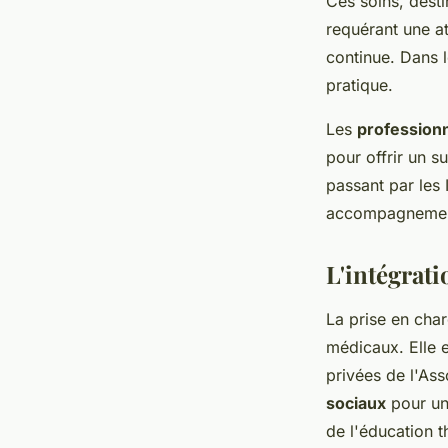
Ces soins, desti
requérant une a
continue. Dans l
pratique.
Les
professionn
pour offrir un s
passant par les I
accompagnement,
L'intégrat
La prise en cha
médicaux. Elle
privées de l'Ass
sociaux
pour un 
de l'éducation 