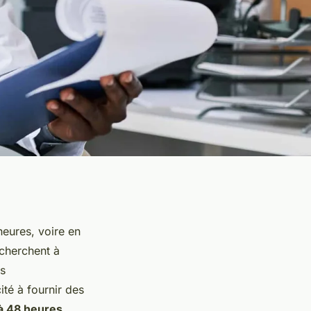
eures, voire en
 cherchent à
es
té à fournir des
à 48 heures
.