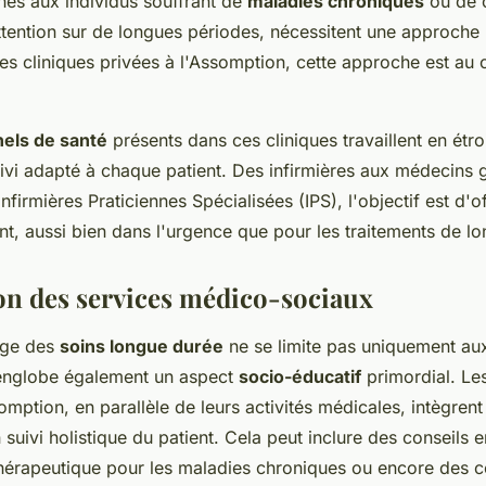
nés aux individus souffrant de
maladies chroniques
ou de 
ttention sur de longues périodes, nécessitent une approche 
es cliniques privées à l'Assomption, cette approche est au 
els de santé
présents dans ces cliniques travaillent en étro
uivi adapté à chaque patient. Des infirmières aux médecins g
nfirmières Praticiennes Spécialisées (IPS), l'objectif est d'of
 aussi bien dans l'urgence que pour les traitements de lo
ion des services médico-sociaux
rge des
soins longue durée
ne se limite pas uniquement aux
 englobe également un aspect
socio-éducatif
primordial. Les
omption, en parallèle de leurs activités médicales, intègren
suivi holistique du patient. Cela peut inclure des conseils 
thérapeutique pour les maladies chroniques ou encore des c