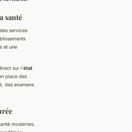
a santé
 des services
ablissements
e et une
rect sur l'
état
 en place des
té, des examens
urée
 santé modernes.