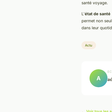
santé voyage.
L'
état de santé
permet non seul
dans leur quotid
Actu
EC
A
a
← Voir tous les a