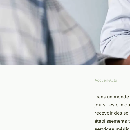
Accueil
›
Actu
ACTU
Comment les cliniqu
Dans un monde o
jours, les clini
l'Assomption gèrent-
recevoir des so
établissements t
services médic