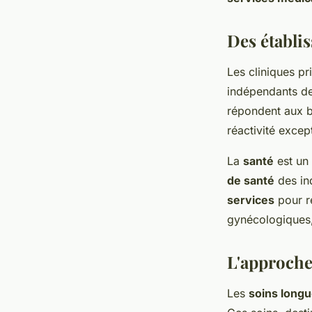
longue durée ?
Des établi
admin
•
4 novembre 2024
•
2 min de lecture
Les cliniques pr
indépendants de
répondent aux b
réactivité excep
La
santé
est un 
de santé
des ind
services
pour r
gynécologiques,
L'approche
Les
soins long