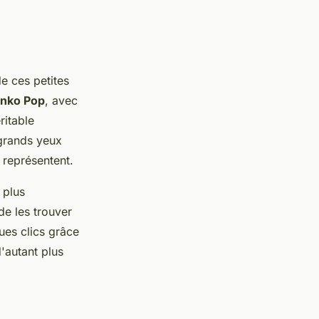
e ces petites
nko Pop
, avec
ritable
grands yeux
s représentent.
 plus
de les trouver
ues clics grâce
'autant plus