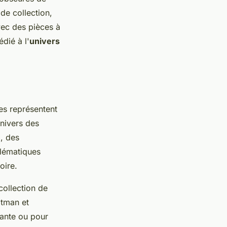
 de collection,
ec des pièces à
dié à l'
univers
les représentent
univers des
n
, des
lématiques
oire.
collection de
atman et
tante ou pour