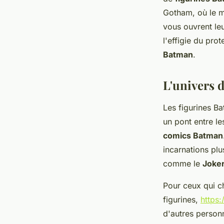
admin
•
16 janvier 2024
•
2 min de lecture
Gotham, où le 
vous ouvrent le
l'effigie du pro
Batman
.
L'univers 
Les figurines Ba
un pont entre le
comics Batman
incarnations pl
comme le
Joke
Pour ceux qui c
figurines,
https:
d'autres person