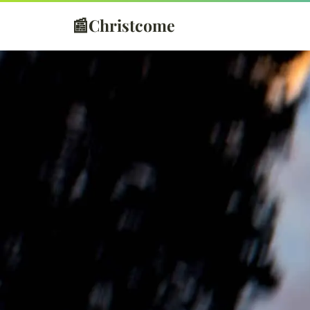
📰
Christcome