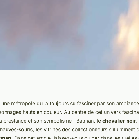
 le chevalier noir
 une métropole qui a toujours su fasciner par son ambiance
sonnages hauts en couleur. Au centre de cet univers fascina
ollection.
 prestance et son symbolisme : Batman, le
chevalier noir
.
hauves-souris, les vitrines des collectionneurs s'illuminent 
atman
. Dans cet article, laissez-vous guider dans les ruelle