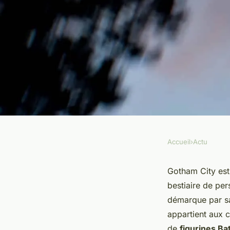
Accueil
›
Actu
ACTU
Batman en figurine :
Gotham City est
bestiaire de per
s'invite dans votre c
démarque par sa
appartient aux c
de
figurines B