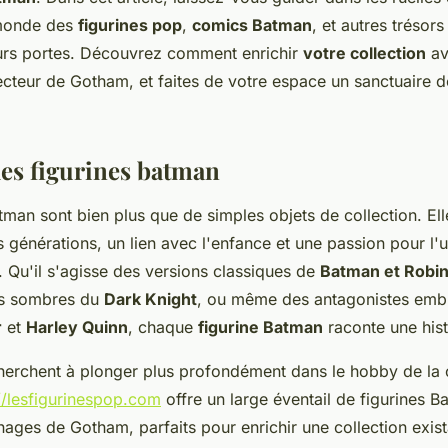
monde des
figurines pop
,
comics Batman
, et autres trésors
urs portes. Découvrez comment enrichir
votre collection
av
tecteur de Gotham, et faites de votre espace un sanctuaire dé
des figurines batman
tman sont bien plus que de simples objets de collection. El
s générations, un lien avec l'enfance et une passion pour l'
. Qu'il s'agisse des versions classiques de
Batman et Robi
us sombres du
Dark Knight
, ou même des antagonistes emb
r
et
Harley Quinn
, chaque
figurine Batman
raconte une hist
herchent à plonger plus profondément dans le hobby de la 
//lesfigurinespop.com
offre un large éventail de figurines B
nages de Gotham, parfaits pour enrichir une collection exis