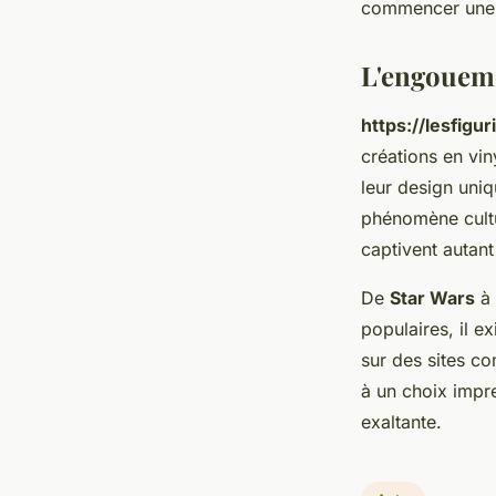
commencer une n
L'engoueme
https://lesfig
créations en vin
leur design uniq
phénomène cult
captivent autant
De
Star Wars
à
populaires, il e
sur des sites 
à un choix impre
exaltante.