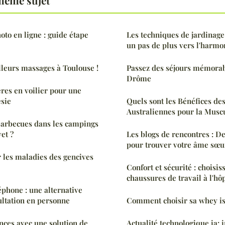
to en ligne : guide étape
Les techniques de jardinag
un pas de plus vers l'harmo
leurs massages à Toulouse !
Passez des séjours mémora
Drôme
ères en voilier pour une
sie
Quels sont les Bénéfices de
Australiennes pour la Muscu
barbecues dans les campings
vet ?
Les blogs de rencontres : De
pour trouver votre âme sœu
les maladies des gencives
Confort et sécurité : choisi
chaussures de travail à l'hôp
éphone : une alternative
ltation en personne
Comment choisir sa whey is
nces avec une solution de
Actualité technologique ia: 