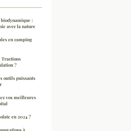
e biodynamique :
nie avec la nature
bles en camping
s Tractions
lation ?
s outils puissants
r
ssez vos meilleures
ital
olate en 2024 ?
innovations à