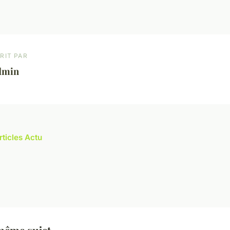
RIT PAR
dmin
rticles Actu
même sujet