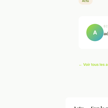
Actu
EC
A
a
← Voir tous les a
Actu — Sur le 