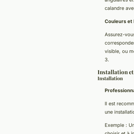
calandre avec
Couleurs et 
Assurez-vous 
correspondent
visible, ou 
3.
Installation e
Installation
Professionn
Il est recomm
une installat
Exemple : Un
choisir et à 