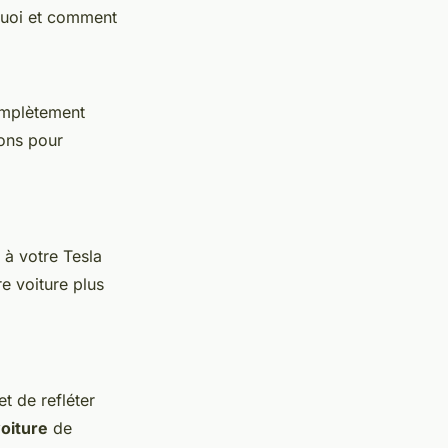
rquoi et comment
omplètement
sons pour
à votre Tesla
e voiture plus
t de refléter
oiture
de