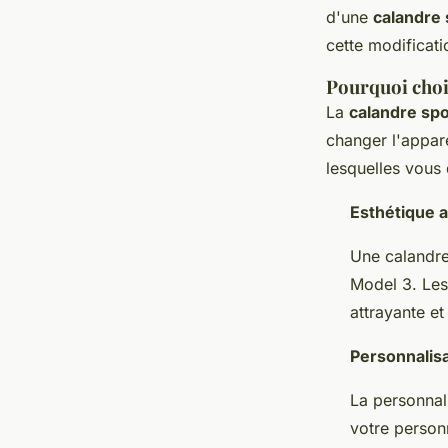
admin
•
17 février 2025
•
5 min de lecture
d'une
calandre 
cette modificati
Pourquoi choi
La
calandre spo
changer l'appare
lesquelles vous 
Esthétique 
Une calandre
Model 3. Les 
attrayante et
Personnalis
La personnali
votre person