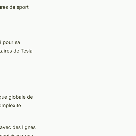
ures de sport
é pour sa
taires de Tesla
ique globale de
complexité
 avec des lignes
 choisissez une