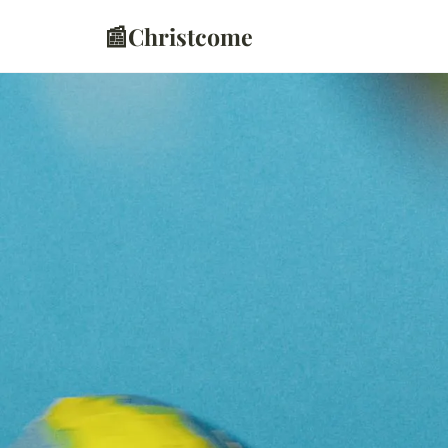
📰
Christcome