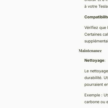
à votre Tesl
Compatibilit
Vérifiez que
Certaines ca
supplémentai
Maintenance
Nettoyage
:
Le nettoyage 
durabilité. U
pourraient e
Exemple : Uti
carbone ou e