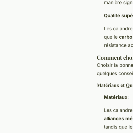
manière signi
Qualité supé
Les calandre
que le
carbo
résistance a
Comment chois
Choisir la bonn
quelques conseil
Matériaux et Qu
Matériaux
:
Les calandres
alliances mé
tandis que le