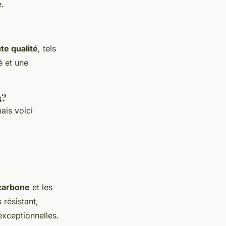
e.
te qualité
, tels
é et une
3?
ais voici
carbone
et les
 résistant,
 exceptionnelles.