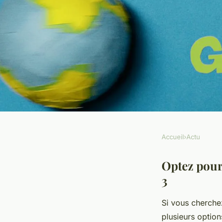
Accueil
›
Actu
ACTU
Optez pour la calan
Optez pour
3
sublimer votre mode
Si vous cherchez
plusieurs option