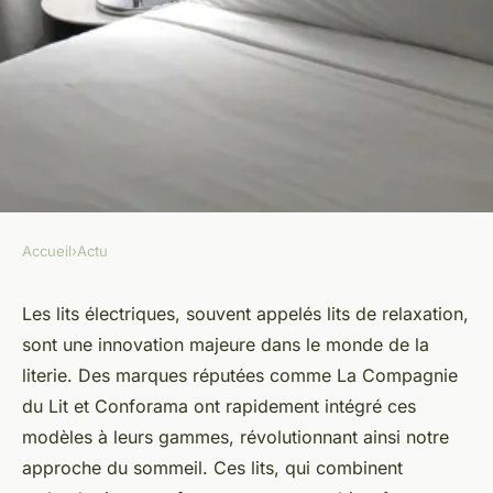
Accueil
›
Actu
ACTU
Lit électrique : une alternative
Les lits électriques, souvent appelés lits de relaxation,
sont une innovation majeure dans le monde de la
à la fois moderne et
literie. Des marques réputées comme La Compagnie
confortable
du Lit et Conforama ont rapidement intégré ces
modèles à leurs gammes, révolutionnant ainsi notre
admin
•
15 janvier 2024
•
2 min de lecture
approche du sommeil. Ces lits, qui combinent