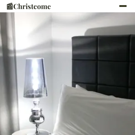
📰
Christcome