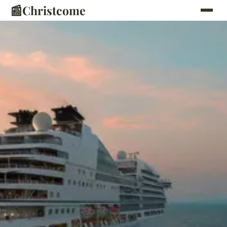
📰
Christcome