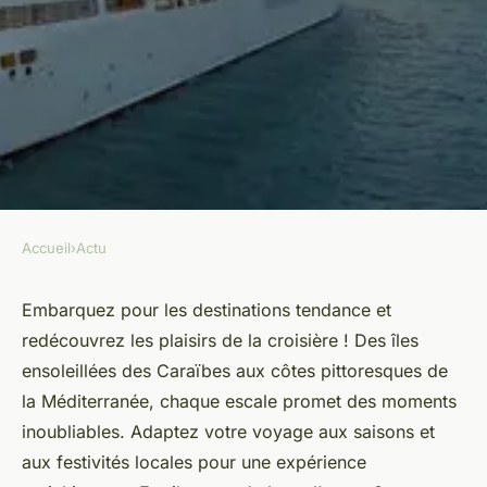
Accueil
›
Actu
ACTU
Les top destinations en
Embarquez pour les destinations tendance et
redécouvrez les plaisirs de la croisière ! Des îles
croisière
ensoleillées des Caraïbes aux côtes pittoresques de
la Méditerranée, chaque escale promet des moments
admin
•
5 avril 2024
•
2 min de lecture
inoubliables. Adaptez votre voyage aux saisons et
aux festivités locales pour une expérience