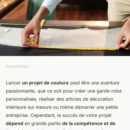
Accueil
›
Actu
ACTU
Projet de couture : trouvez la
Lancer
un projet de couture
peut être une aventure
passionnante, que ce soit pour créer une garde-robe
meilleure couturière !
personnalisée, réaliser des articles de décoration
intérieure sur mesure ou même démarrer une petite
admin
•
6 avril 2024
•
3 min de lecture
entreprise. Cependant, le succès de votre projet
dépend
en grande partie
de la compétence et de