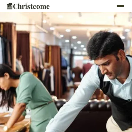
📰
Christcome