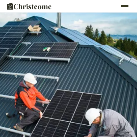
📰
Christcome