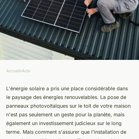
Accueil
›
Actu
ACTU
Comment réaliser une pose de
L'énergie solaire a pris une place considérable dans
le paysage des énergies renouvelables. La pose de
panneau photovoltaique ?
panneaux photovoltaïques sur le toit de votre maison
n'est pas seulement un geste pour la planète, mais
admin
•
27 janvier 2024
•
2 min de lecture
également un investissement judicieux sur le long
terme. Mais comment s'assurer que l'installation de