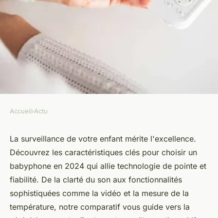
Accueil
›
Actu
ACTU
Guide d'achat : trouvez le
La surveillance de votre enfant mérite l'excellence.
Découvrez les caractéristiques clés pour choisir un
meilleur babyphone en 2024
babyphone en 2024 qui allie technologie de pointe et
fiabilité. De la clarté du son aux fonctionnalités
admin
•
10 avril 2024
•
2 min de lecture
sophistiquées comme la vidéo et la mesure de la
température, notre comparatif vous guide vers la