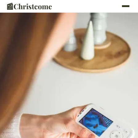
📰
Christcome