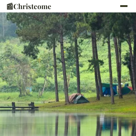
📰
Christcome