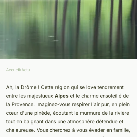
Accueil
›
Actu
ACTU
Passez des séjours
Ah, la Drôme ! Cette région qui se love tendrement
entre les majestueux
Alpes
et le charme ensoleillé de
mémorables en camping
la Provence. Imaginez-vous respirer l'air pur, en plein
Drôme
cœur d'une pinède, écoutant le murmure de la rivière
tout en baignant dans une atmosphère détendue et
admin
•
4 janvier 2024
•
2 min de lecture
chaleureuse. Vous cherchez à vous évader en famille,